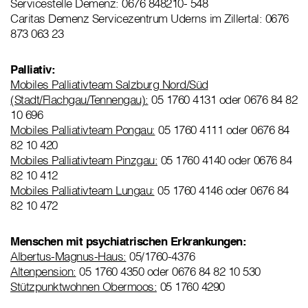
Servicestelle Demenz: 0676 848210- 548
Caritas Demenz Servicezentrum Uderns im Zillertal: 0676
873 063 23
Palliativ:
Mobiles Palliativteam Salzburg Nord/Süd
(Stadt/Flachgau/Tennengau):
05 1760 4131 oder 0676 84 82
10 696
Mobiles Palliativteam Pongau:
05 1760 4111 oder 0676 84
82 10 420
Mobiles Palliativteam Pinzgau:
05 1760 4140 oder 0676 84
82 10 412
Mobiles Palliativteam Lungau:
05 1760 4146 oder 0676 84
82 10 472
Menschen mit psychiatrischen Erkrankungen:
Albertus-Magnus-Haus:
05/1760-4376
Altenpension:
05 1760 4350 oder 0676 84 82 10 530
Stützpunktwohnen Obermoos:
05 1760 4290