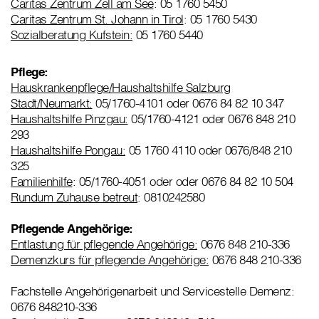
Caritas Zentrum Zell am See
: 05 1760 5450
Caritas Zentrum St. Johann in Tirol
: 05 1760 5430
Sozialberatung Kufstein:
05 1760 5440
Pflege:
Hauskrankenpflege/Haushaltshilfe Salzburg
Stadt/Neumarkt:
05/1760-4101 oder 0676 84 82 10 347
Haushaltshilfe Pinzgau:
05/1760-4121 oder 0676 848 210
293
Haushaltshilfe Pongau:
05 1760 4110 oder 0676/848 210
325
Familienhilfe
: 05/1760-4051 oder oder 0676 84 82 10 504
Rundum Zuhause betreut
: 0810242580
Pflegende Angehörige:
Entlastung für pflegende Angehörige:
0676 848 210-336
Demenzkurs für pflegende Angehörige:
0676 848 210-336
Fachstelle Angehörigenarbeit und Servicestelle Demenz:
0676 848210-336