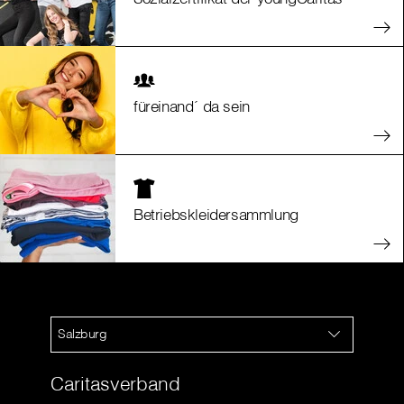
füreinand´ da sein
Betriebskleidersammlung
Salzburg
Caritasverband