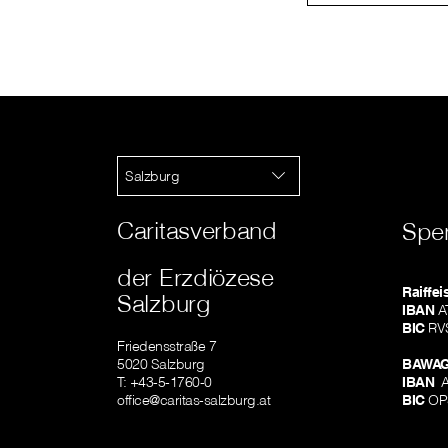
Salzburg
Caritasverband
Spe
der Erzdiözese
Raiffe
Salzburg
IBAN
AT
BIC
RV
Friedensstraße 7
5020 Salzburg
BAWAG
T: +43-5-1760-0
IBAN
A
office@caritas-salzburg.at
BIC
OP