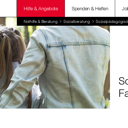
Hilfe & Angebote
Spenden & Helfen
Jo
Nothilfe & Beratung
Sozialberatung
Sozialpädagogische
S
Fa