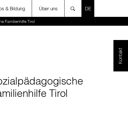
SPRACHE AUSWÄH
bs & Bildung
Über uns
 Familienhilfe Tirol
Kontakt
ozialpädagogische
milienhilfe Tirol