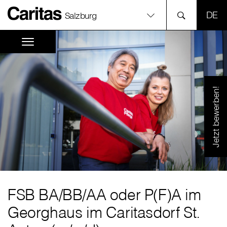
SPR
Salzburg
Jetzt bewerben!
FSB BA
/
BB
/
AA oder P(F)A im
Georghaus im Caritasdorf St.