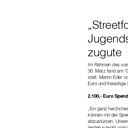
„Streetf
Jugends
zugute
Im Rahmen des vom A
30. März fand am 1
statt. Martin Eder 
Euro und freiwillig
2.100,- Euro Spen
„Ein ganz herzliche
können mit der Spen
abzustürzen. Unsere
leisten sowohl vorso