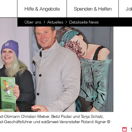
Hilfe & Angebote
Spenden & Helfen
Jo
Über uns
Aktuelles
Detailseite News
nd-Obmann Christian Wieber, Betül Padar und Tanja Schatz,
and-Geschäftsführer und eat&meet-Veranstalter Roland Aigner ©