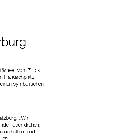
zburg
at&meet vom 7. bis
am Hanuschplatz
m einen symbolischen
alzburg. „Wir
finden oder drohen,
n aufhalten, und
lich.“