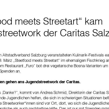
ood meets Streetart“ kam
treetwork der Caritas Sal
ltstadtverband Salzburg veranstalteten Kulinarik-Festivals e
3. März „Steetfood meets Streetart“ im ehemaligen Fischkrieg 
vom Restaurant „Furo“ bot drei vegetarische Bosna-Varianten u
e Spenden an.
den gehen ans Jugendstreetwork der Caritas.
s ‚Danke‘!“, kommt von Andrea Schmid, Direktorin der Caritas S
de Jugendlichen helfen, die sich in schwierigen Situationen be
 Streetworker*innen sind vor Ort, dort, wo sich die Jugendliche
rgliche als auch nachhaltige Hilfe. Das ist nur mit Spenden mög