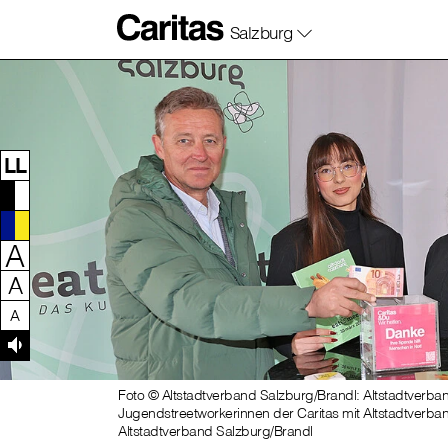
Salzburg
Zum Inhalt dieser Seite
Zur Navigation
Zum Footer dieser Seite
LL
A
A
A
Foto © Altstadtverband Salzburg/Brandl: Altstadtverba
Jugendstreetworkerinnen der Caritas mit Altstadtverb
Altstadtverband Salzburg/Brandl