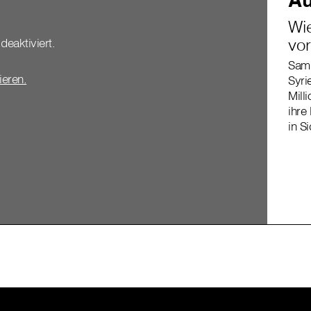
Wie
vor
deaktiviert.
Sami
vieren.
Syri
Mill
ihre
in S