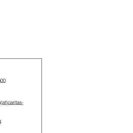
500
at)caritas-
4