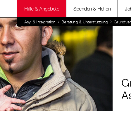
Hilfe & Angebote
Spenden & Helfen
Jo
Asyl & Integration
Beratung & Unterstützung
Grundver
G
A