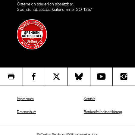
Österreich steuerlich absetzbar.
Spendenabsetzbarkeitsnummer SO-1257
Impressum
Kontakt
Datenschutz
Barrierefreiheitserklärung
© Caritas Salzburg 2026, created by
i-kiu