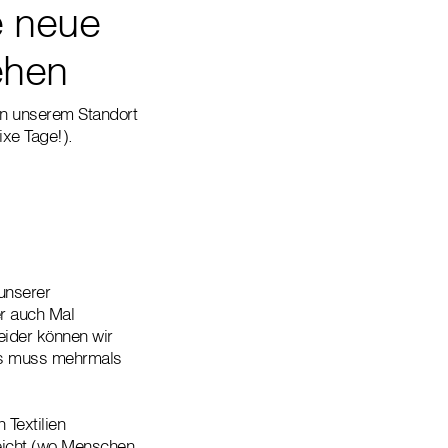
e neue
ehen
in unserem Standort
xe Tage!).
unserer
r auch Mal
eider können wir
ies muss mehrmals
 Textilien
eicht (wo Menschen