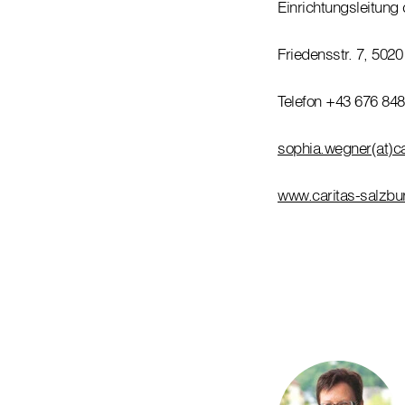
Einrichtungsleitung
Friedensstr. 7, 502
Telefon +43 676 84
sophia.wegner(at)ca
www.caritas-salzbur