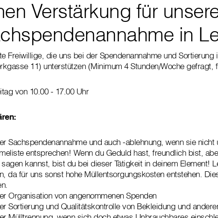
hen Verstärkung für unser
achspendenannahme in L
te Freiwillige, die uns bei der Spendenannahme und Sortierung 
rkgasse 11) unterstützen (Minimum 4 Stunden/Woche gefragt, fi
eitag von 10.00 - 17.00 Uhr
ären:
der Sachspendenannahme und auch -ablehnung, wenn sie nicht 
liste entsprechen! Wenn du Geduld hast, freundlich bist, abe
 sagen kannst, bist du bei dieser Tätigkeit in deinem Element! L
en, da für uns sonst hohe Müllentsorgungskosten entstehen. D
en.
 der Organisation von angenommenen Spenden
er Sortierung und Qualitätskontrolle von Bekleidung und anderen
der Mülltrennung, wenn sich doch etwas Unbrauchbares einschl