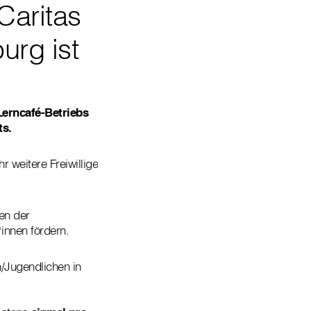
Caritas
urg ist
Lerncafé-Betriebs
ts.
 weitere Freiwillige
en der
innen fördern.
n/Jugendlichen in