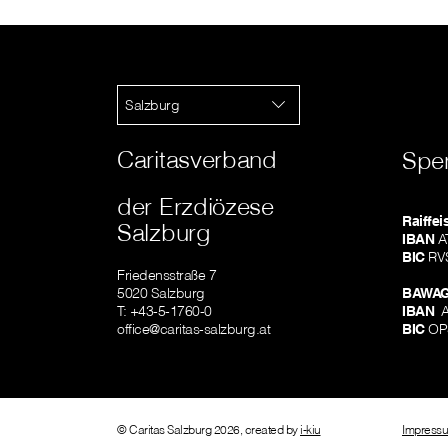
Salzburg
Caritasverband
Spe
der Erzdiözese
Raiffe
Salzburg
IBAN
AT
BIC
RV
Friedensstraße 7
5020 Salzburg
BAWAG
T: +43-5-1760-0
IBAN
A
office@caritas-salzburg.at
BIC
OP
© Caritas Salzburg 2026, created by
i-kiu
Impress