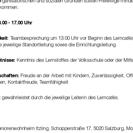
rganisatorischen und sozialen Gründen sollten Freiwillige min
 kommen.
3.00 - 17.00 Uhr
keit
: Teambesprechung um 13.00 Uhr vor Beginn des Lerncafés
 jeweilige Standortleitung sowie die Einrichtungsleitung.
tnisse:
Kenntnis des Lernstoffes der Volksschule oder der Mitt
chaften:
Freude an der Arbeit mit Kindern, Zuverlässigkeit, Off
en, Kontaktfreude, Teamfähigkeit
t gewährleistet durch die jeweilige Leiterin des Lerncafés.
niorenwohnheim Itzling, Schopperstraße 17, 5020 Salzburg, Mo,