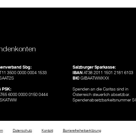
ndenkonten
isenverband Sbg:
Salzburger Sparkasse:
11 3500 0000 0004 1533
IBAN
AT38 2011 1501 2181 6103
SAAT2S
BIC
GIBAATWWXXX
 PSK:
Spenden an die Caritas sind in
T65 6000 0000 0150 0444
Österreich steuerlich absetzbar.
SKATWW
Spendenabsetzbarkeitsnummer S
um
Datenschutz
Kontakt
Barrierefreiheitserklärung