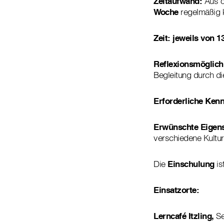
Zeitaufwand:
Aus o
Woche
regelmäßig
Zeit: jeweils von 1
Reflexionsmöglich
Begleitung durch die
Erforderliche Kenn
Erwünschte Eigens
verschiedene Kultur
Die
Einschulung
is
Einsatzorte:
Lerncafé Itzling,
Se