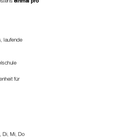
destens
einmal pro
, laufende
elschule
enheit für
 Di, Mi, Do