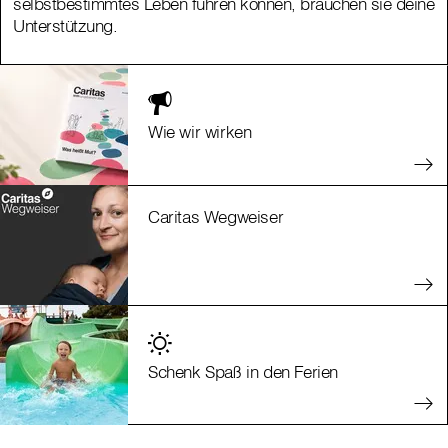
selbstbestimmtes Leben führen können, brauchen sie deine
selbstbestimmtes Leben führen können, brauchen sie deine
Unterstützung.
Unterstützung.
Wie wir wirken
Caritas Wegweiser
Schenk Spaß in den Ferien